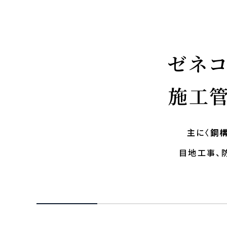
ゼネ
施工
主に〈
鋼
目地工事、